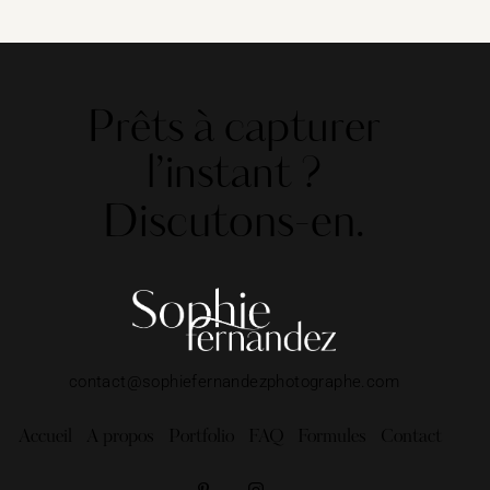
Prêts à capturer
l’instant ?
Discutons-en.
contact@sophiefernandezphotographe.com
Accueil
A propos
Portfolio
FAQ
Formules
Contact